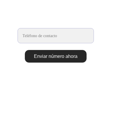
Ver más:
CONTACTO RÁPIDO:
¿Desea que lo contactemos rápidamente?
Enviar número ahora
SIGUENOS EN:
NOSOTROS:
POLITICA DE COOKIES
AVISO LEGAL
CONTACTO