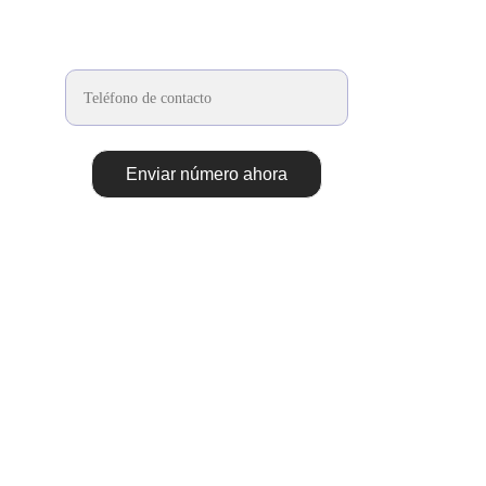
CONTACTO RÁPIDO:
¿Desea que lo contactemos rápidamente?
Enviar número ahora
SIGUENOS EN:
NOSOTROS:
POLITICA DE COOKIES
AVISO LEGAL
CONTACTO
POLITICA DE PRIVACIDAD
SOBRE NOSOTROS