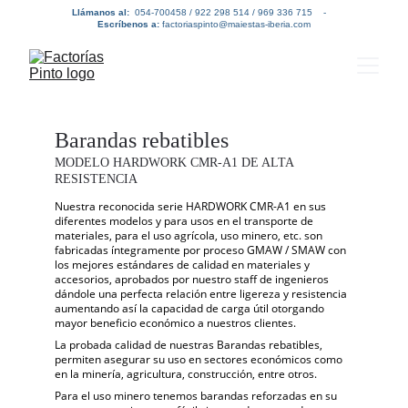
Llámanos al:  
054-700458 / 922 298 514 / 969 336 715    -   
Escríbenos a:
 factoriaspinto@maiestas-iberia.com
Barandas rebatibles
MODELO HARDWORK CMR-A1 DE ALTA 
RESISTENCIA
Nuestra reconocida serie HARDWORK CMR-A1 en sus 
diferentes modelos y para usos en el transporte de 
materiales, para el uso agrícola, uso minero, etc. son 
fabricadas íntegramente por proceso GMAW / SMAW con 
los mejores estándares de calidad en materiales y 
accesorios, aprobados por nuestro staff de ingenieros 
dándole una perfecta relación entre ligereza y resistencia 
aumentando así la capacidad de carga útil otorgando 
mayor beneficio económico a nuestros clientes.
La probada calidad de nuestras Barandas rebatibles, 
permiten asegurar su uso en sectores económicos como 
en la minería, agricultura, construcción, entre otros.
Para el uso minero tenemos barandas reforzadas en su 